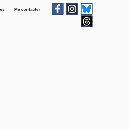
es
Me contacter