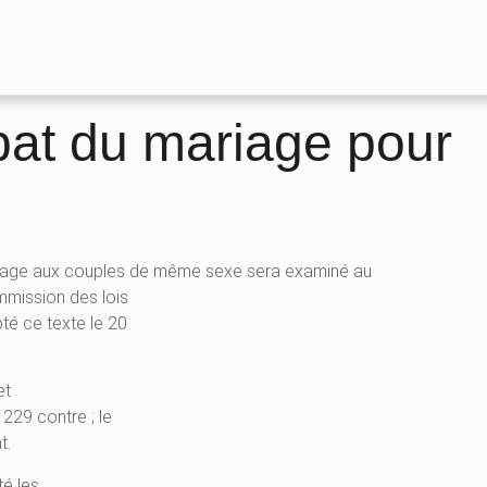
ébat du mariage pour
ariage aux couples de même sexe sera examiné au
ommission des lois
pté ce texte le 20
et
 229 contre ; le
t.
té les