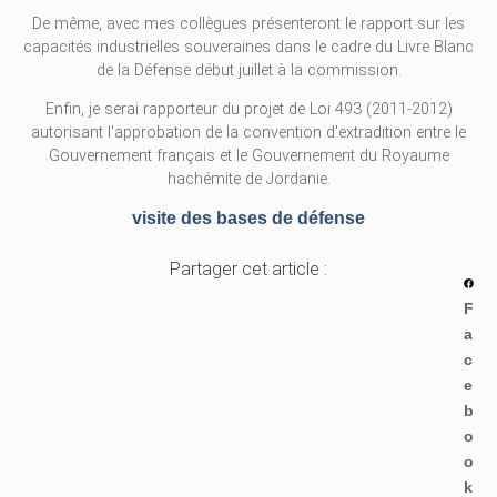
De même, avec mes collègues présenteront le rapport sur les
capacités industrielles souveraines dans le cadre du Livre Blanc
de la Défense début juillet à la commission.
Enfin, je serai rapporteur du projet de Loi 493 (2011-2012)
autorisant l'approbation de la convention d'extradition entre le
Gouvernement français et le Gouvernement du Royaume
hachémite de Jordanie.
visite des bases de défense
Partager cet article :
F
a
c
e
b
o
o
k