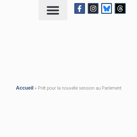
Qui suis-je?
Me contacter
Accueil
»
Prêt pour la nouvelle session au Parlement