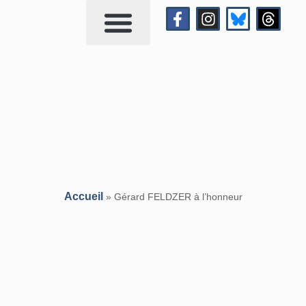
Qui suis-je?
Me contacter
Accueil
»
Gérard FELDZER à l’honneur