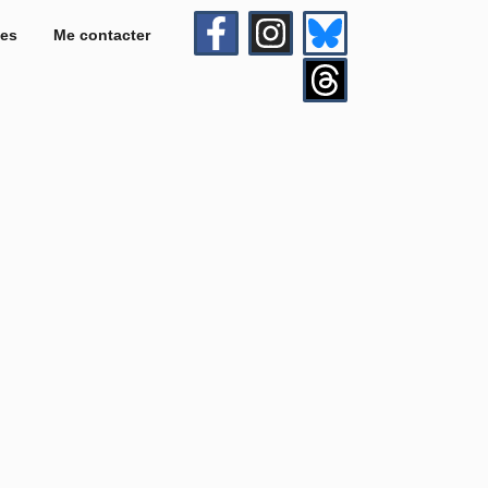
es
Me contacter