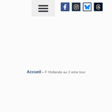
Qui suis-je?
Me contacter
Accueil
»
F Hollande au 2 eme tour