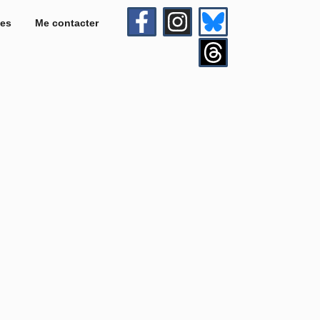
es
Me contacter