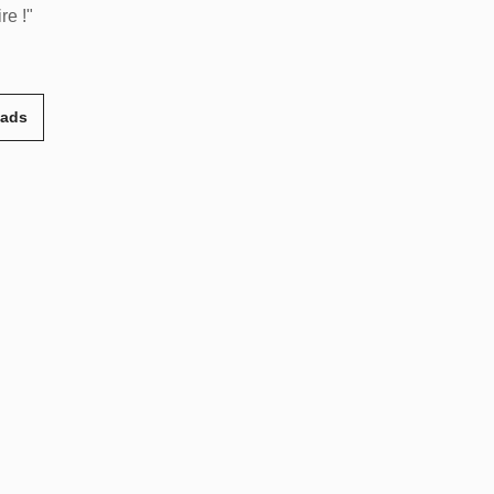
re !"
eads