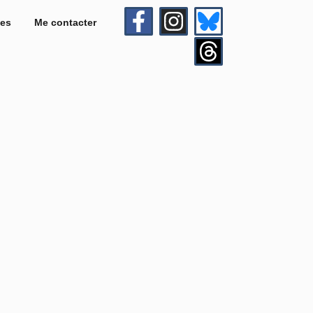
es
Me contacter