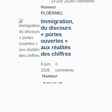
14 juin 2026
0 comments
Humeur
PLOËRMEL
Immigration,
du discours
« portes
ouvertes »
aux réalités
des chiffres
6 juin
0
2026
comments
Humeur
ORMUZ :
tout ça pour
ça !
25 mai
0