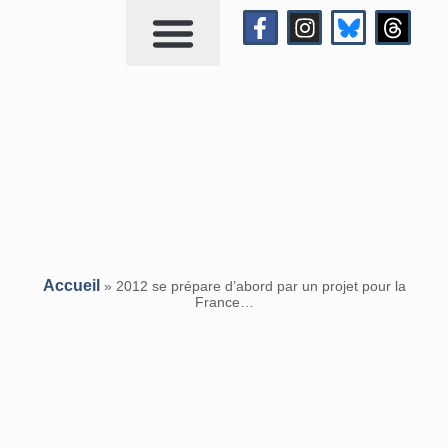
Qui suis-je?
Me contacter
Accueil
»
2012 se prépare d’abord par un projet pour la
France…