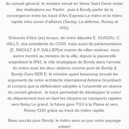
du conseil général, le ministre venait en Seine Saint Denis visiter
des réalisations sur Pantin , puis à Bondy parler de la
convergence entre les tracé d'Arc Express-Le métro et le métro
rapide intra zones d'affaires (Saclay, La défense, Roissy et
Orly).
Entourés d'élus (es) locaux, de notre députée E. GUIGOU, C.
VALLS, vice présidente du CG93, mais aussi de parlementaires
(E. RAOULT & P. DALLIER)et maires de villes voisines, nous
avons montré au ministre de la ville, depuis la passerelle
enjambant la RN3, le rôle stratégique de Bondy dans l'arrivée
du métro avec les deux stations comme pont de Bondy &
Bondy-Gare RER E. le ministre ayant beaucoup écouté les
arguments de notre architecte international Antoine Grumbach
et compris que la délibération adoptée à l'unanimité en séance
du conseil général , le tracé permettait de développer le coeur
du département tout en liant les citoyens en transports rapides
vers Noisy Le grand, la future gare TGV à la Plaine et vers
Roissy CDG grâce au tracé du métro rapide.
Beau succès pour Bondy, le métro sera un jour notre paysage
urbain!