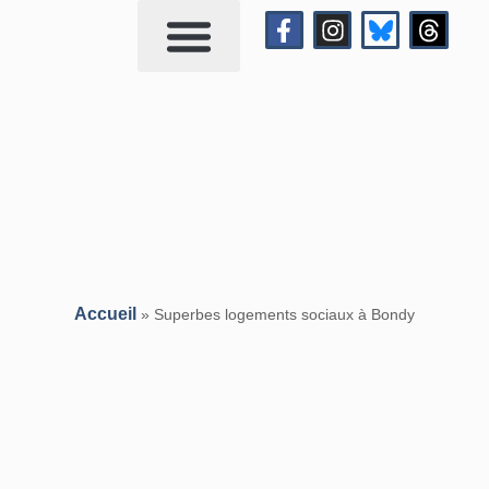
Qui suis-je?
Me contacter
Accueil
»
Superbes logements sociaux à Bondy