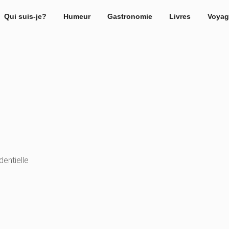
Qui suis-je?
Humeur
Gastronomie
Livres
Voyag
dentielle