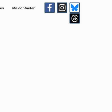
es
Me contacter