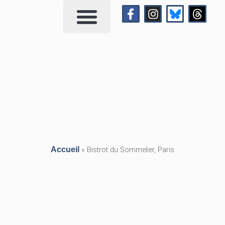
Qui suis-je?
Me contacter
Accueil
»
Bistrot du Sommelier, Paris