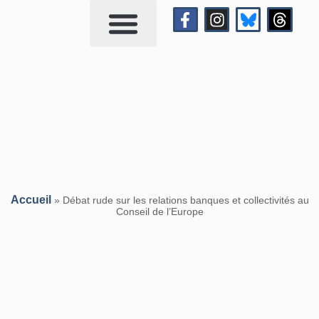
Qui suis-je?
Me contacter
Accueil
»
Débat rude sur les relations banques et collectivités au
Conseil de l’Europe