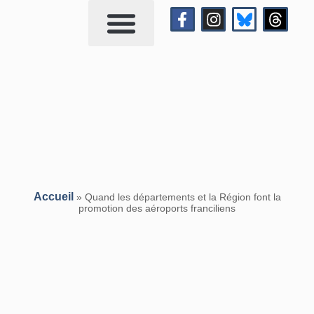
Qui suis-je?
Me contacter
Accueil
»
Quand les départements et la Région font la
promotion des aéroports franciliens