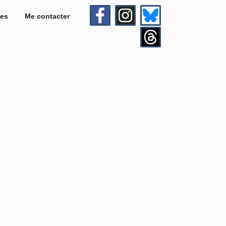
es
Me contacter