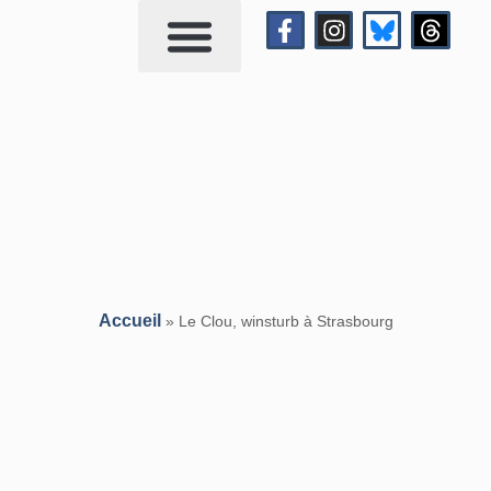
Qui suis-je?
Me contacter
Accueil
»
Le Clou, winsturb à Strasbourg