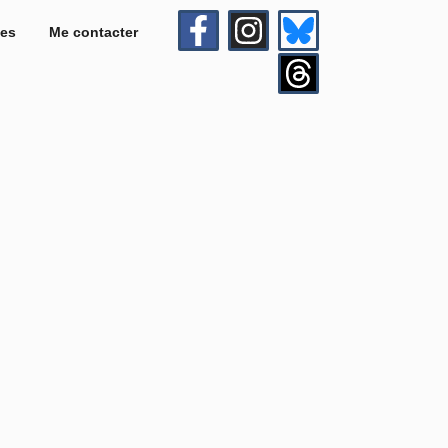
es
Me contacter