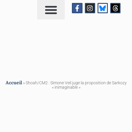
Qui suis-je?
Me contacter
Accueil
»
Shoah/CM2 : Simone Veil juge la proposition de Sarkozy
« inimaginable »