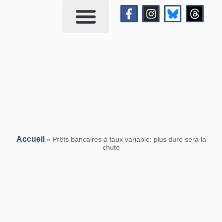
Qui suis-je?
Me contacter
Accueil
»
Prêts bancaires à taux variable: plus dure sera la
chute