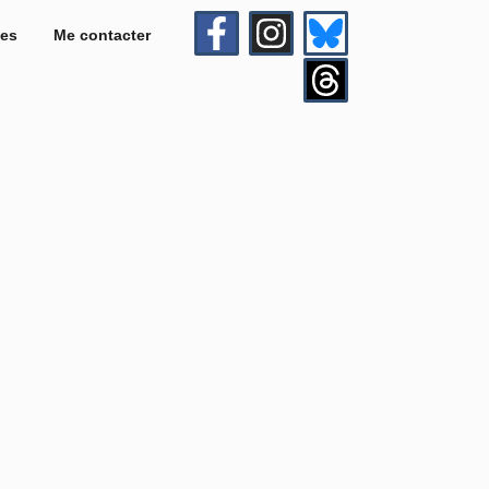
es
Me contacter