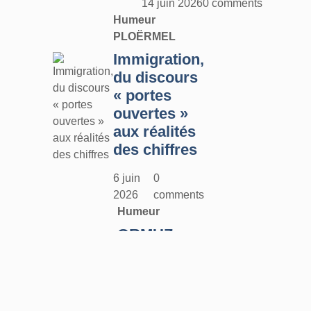
14 juin 2026
0 comments
Humeur
PLOËRMEL
Immigration,
du discours
« portes
ouvertes »
aux réalités
des chiffres
6 juin
0
2026
comments
Humeur
ORMUZ :
tout ça pour
ça !
25 mai
0