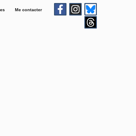
es
Me contacter