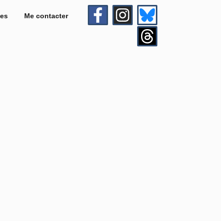
es
Me contacter