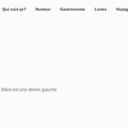
Qui suis-je?
Humeur
Gastronomie
Livres
Voyag
: Mala est une divers gauche