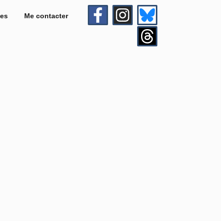
es
Me contacter