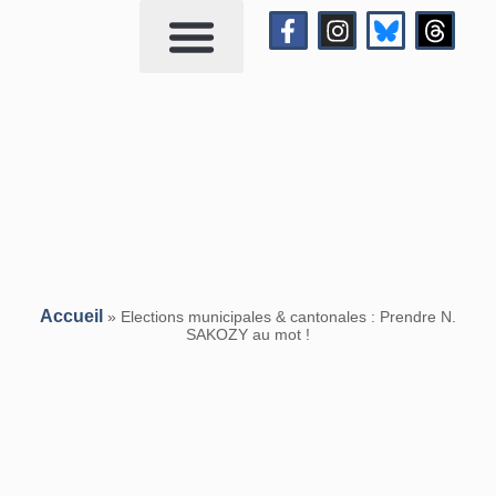
Qui suis-je?
Me contacter
Accueil
»
Elections municipales & cantonales : Prendre N.
SAKOZY au mot !