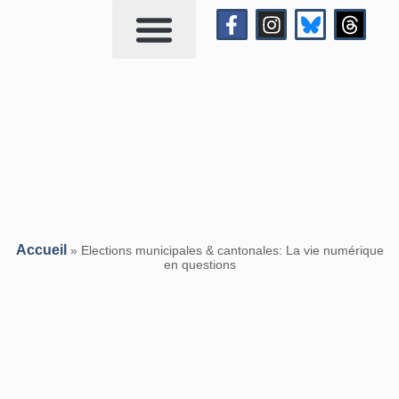
Qui suis-je?
Me contacter
Accueil
»
Elections municipales & cantonales: La vie numérique
en questions