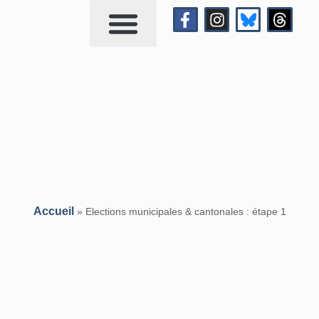
Qui suis-je?
Me contacter
Accueil
»
Elections municipales & cantonales : étape 1