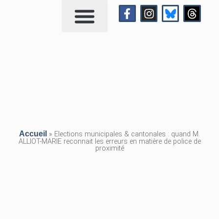
Qui suis-je?
Me contacter
Accueil
»
Elections municipales & cantonales : quand M.
ALLIOT-MARIE reconnait les erreurs en matière de police de
proximité