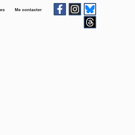
es
Me contacter