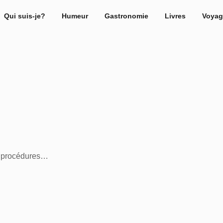
Qui suis-je?
Humeur
Gastronomie
Livres
Voyag
e procédures…