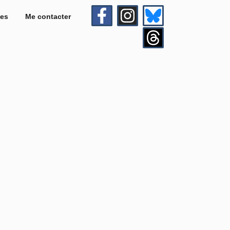
es
Me contacter