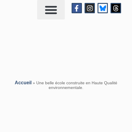
Qui suis-je?
Me contacter
Accueil
»
Une belle école construite en Haute Qualité
environnementale.