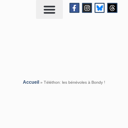
Qui suis-je?
Me contacter
Accueil
»
Téléthon: les bénévoles à Bondy !