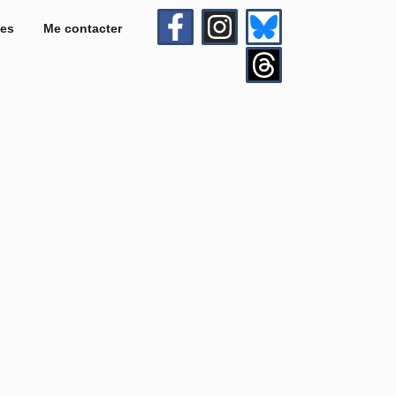
es
Me contacter