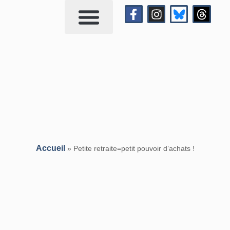
Qui suis-je?
Me contacter
Accueil
»
Petite retraite=petit pouvoir d’achats !