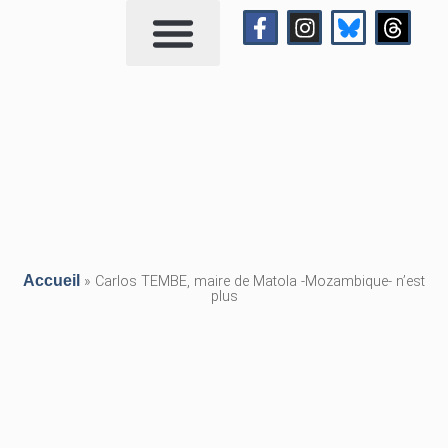
Qui suis-je?
Me contacter
Accueil
»
Carlos TEMBE, maire de Matola -Mozambique- n’est
plus