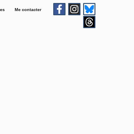
es
Me contacter