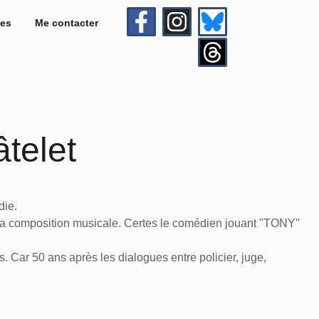
es
Me contacter
telet
die.
et la composition musicale. Certes le comédien jouant "TONY"
. Car 50 ans après les dialogues entre policier, juge,