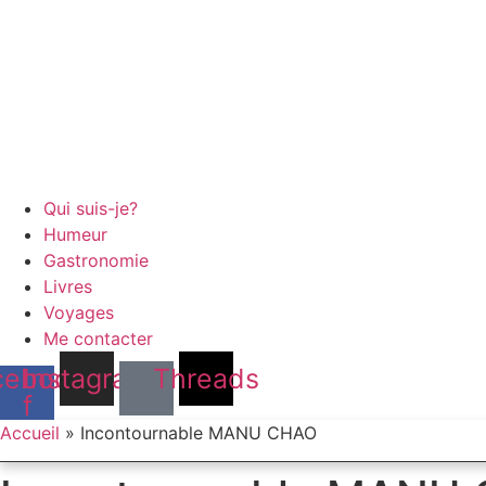
Qui suis-je?
Humeur
Gastronomie
Livres
Voyages
Me contacter
cebook-
Instagram
Threads
f
Accueil
»
Incontournable MANU CHAO