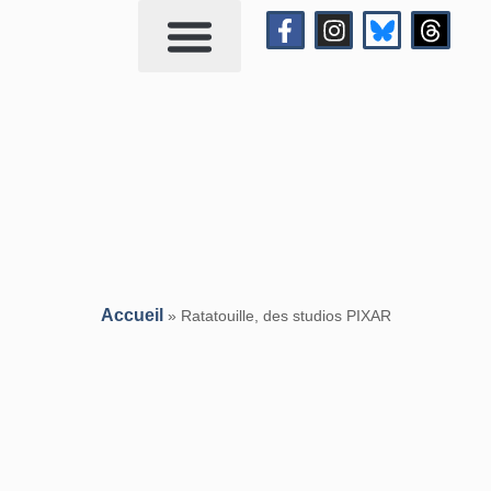
Qui suis-je?
Me contacter
Accueil
»
Ratatouille, des studios PIXAR